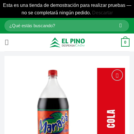
Esta es una tienda de demostración para realizar pruebas —
no se completará ningún pedido.
Descartar
Saltar
Buscar
al
por:
contenido
0