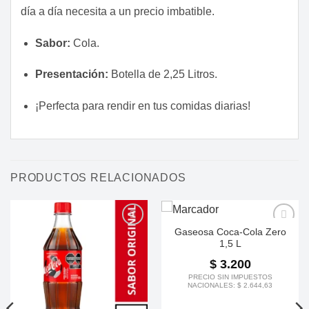
día a día necesita a un precio imbatible.
Sabor:
Cola.
Presentación:
Botella de 2,25 Litros.
¡Perfecta para rendir en tus comidas diarias!
PRODUCTOS RELACIONADOS
Gaseosa Coca-Cola Zero
1,5 L
$
3.200
PRECIO SIN IMPUESTOS
NACIONALES:
$
2.644,63