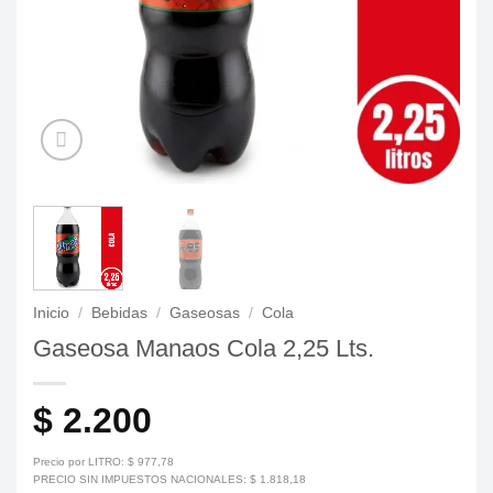
Inicio
/
Bebidas
/
Gaseosas
/
Cola
Gaseosa Manaos Cola 2,25 Lts.
$
2.200
Precio por LITRO:
$
977,78
PRECIO SIN IMPUESTOS NACIONALES:
$
1.818,18