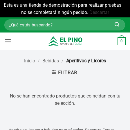
Esta es una tienda de demostración para realizar pruebas —
no se completará ningún pedido.
Descartar
Saltar
Buscar
al
por:
contenido
0
Inicio
/
Bebidas
/
Aperitivos y Licores
FILTRAR
No se han encontrado productos que coincidan con tu
selección.
Aperitivos, licores y bebidas para cócteles. Encontra Fernet,