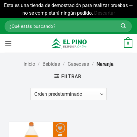
Esta es una tienda de demostración para realizar pruebas —
no se completará ningún pedido.
Descartar
Saltar
Buscar
al
por:
contenido
0
Inicio
/
Bebidas
/
Gaseosas
/
Naranja
FILTRAR